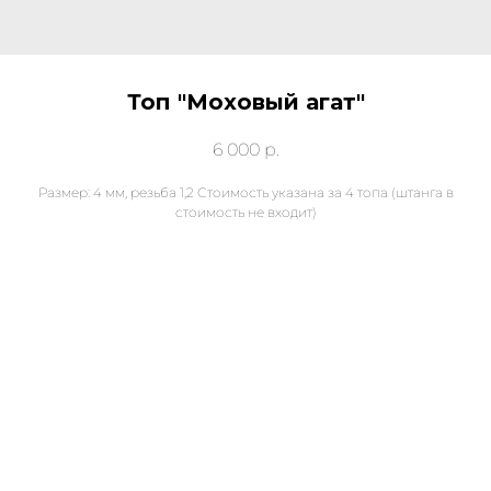
Топ "Моховый агат"
6 000
р.
Размер: 4 мм, резьба 1,2 Стоимость указана за 4 топа (штанга в
стоимость не входит)