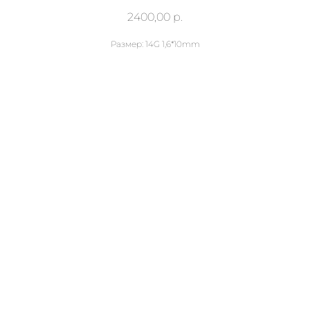
2400,00
р.
Размер: 14G 1,6*10mm